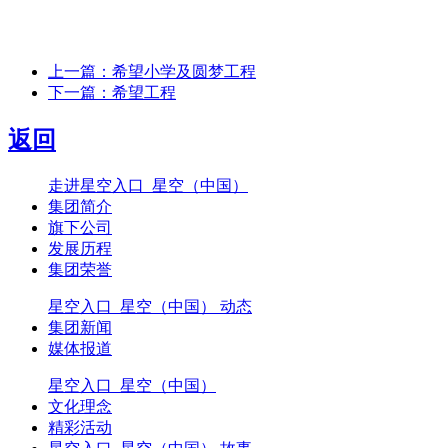
上一篇：希望小学及圆梦工程
下一篇：希望工程
返回
走进星空入口_星空（中国）
集团简介
旗下公司
发展历程
集团荣誉
星空入口_星空（中国） 动态
集团新闻
媒体报道
星空入口_星空（中国）
文化理念
精彩活动