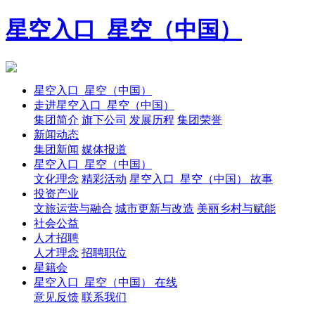
星空入口_星空（中国）
星空入口_星空（中国）
走进星空入口_星空（中国）
集团简介
旗下公司
发展历程
集团荣誉
新闻动态
集团新闻
媒体报道
星空入口_星空（中国）
文化理念
精彩活动
星空入口_星空（中国） 故事
投资产业
文旅运营与融合
城市更新与改造
美丽乡村与赋能
社会公益
人才招聘
人才理念
招聘职位
星籍会
星空入口_星空（中国） 在线
意见反馈
联系我们