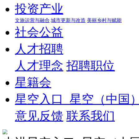
投资产业
文旅运营与融合
城市更新与改造
美丽乡村与赋能
社会公益
人才招聘
人才理念
招聘职位
星籍会
星空入口_星空（中国）
意见反馈
联系我们