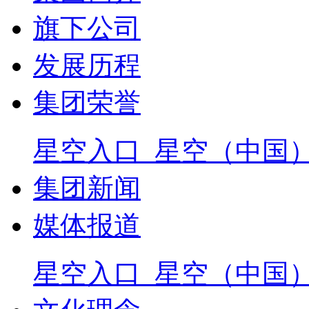
旗下公司
发展历程
集团荣誉
星空入口_星空（中国）
集团新闻
媒体报道
星空入口_星空（中国