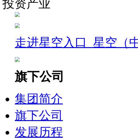
投资产业
走进星空入口_星空（
旗下公司
集团简介
旗下公司
发展历程