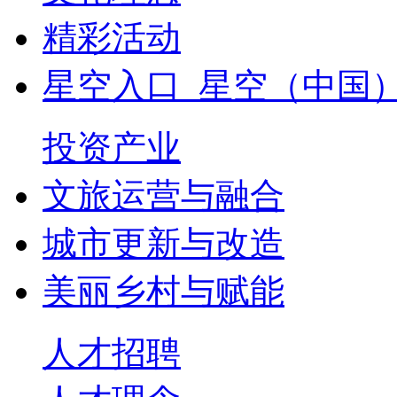
精彩活动
星空入口_星空（中国）
投资产业
文旅运营与融合
城市更新与改造
美丽乡村与赋能
人才招聘