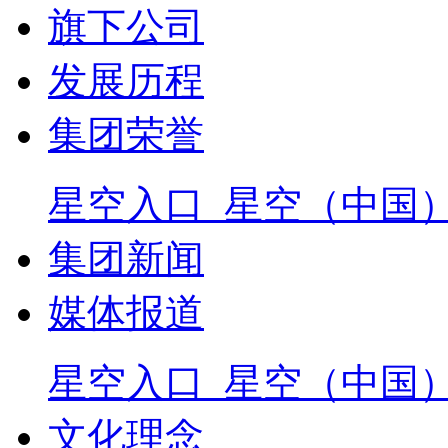
旗下公司
发展历程
集团荣誉
星空入口_星空（中国）
集团新闻
媒体报道
星空入口_星空（中国
文化理念