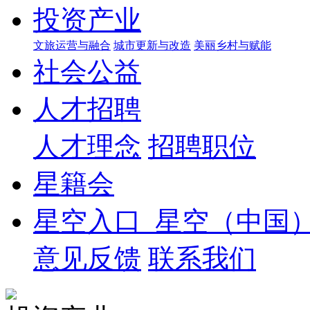
投资产业
文旅运营与融合
城市更新与改造
美丽乡村与赋能
社会公益
人才招聘
人才理念
招聘职位
星籍会
星空入口_星空（中国）
意见反馈
联系我们