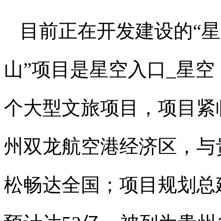
目前正在开发建设的“星
山”项目是星空入口_星空
个大型文旅项目，项目紧
州双龙航空港经济区，与
松畅达全国；项目规划总