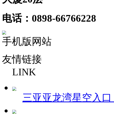
电话：0898-66766228
手机版网站
友情链接
LINK
三亚亚龙湾星空入口