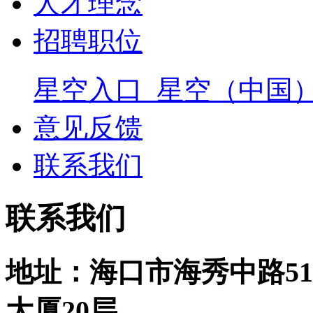
人才理念
招聘职位
星空入口_星空（中国）
意见反馈
联系我们
联系我们
地址：海口市海秀中路51
大厦20层