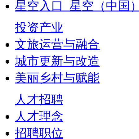
星空入口_星空（中国）
投资产业
文旅运营与融合
城市更新与改造
美丽乡村与赋能
人才招聘
人才理念
招聘职位