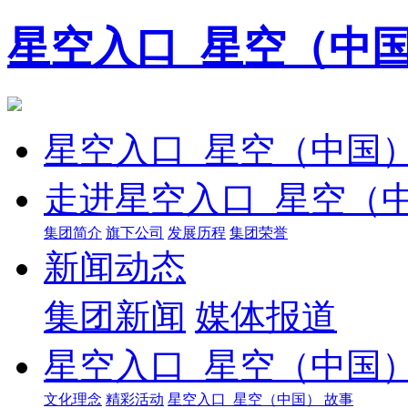
星空入口_星空（中
星空入口_星空（中国
走进星空入口_星空（
集团简介
旗下公司
发展历程
集团荣誉
新闻动态
集团新闻
媒体报道
星空入口_星空（中国
文化理念
精彩活动
星空入口_星空（中国） 故事