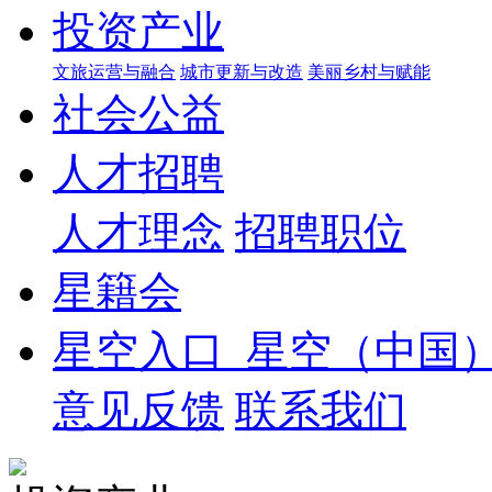
投资产业
文旅运营与融合
城市更新与改造
美丽乡村与赋能
社会公益
人才招聘
人才理念
招聘职位
星籍会
星空入口_星空（中国）
意见反馈
联系我们