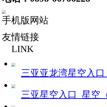
手机版网站
友情链接
LINK
三亚亚龙湾星空入口
三亚星空入口_星空