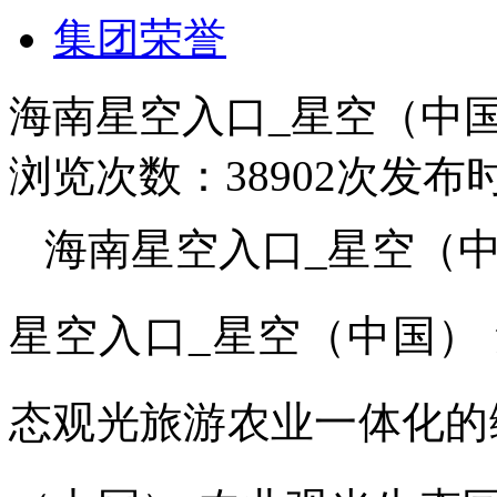
集团荣誉
海南星空入口_星空（中
浏览次数：38902次
发布时间
海南星空入口_星空（
星空入口_星空（中国）
态观光旅游农业一体化的